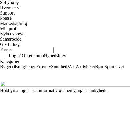
Se
Lyngby
Hvem er vi
Support
Presse
Markedsføring
Min profil
Nyhedsbrevet
Samarbejde
Giv bidrag
Log på
Opret konto
Nyhedsbrev
Kategorier
Byggeri
Bolig
Penge
Erhverv
Sundhed
Mad
Aktiviteter
Børn
Sport
Livet
Hobbymalinger – en informativ gennemgang af muligheder