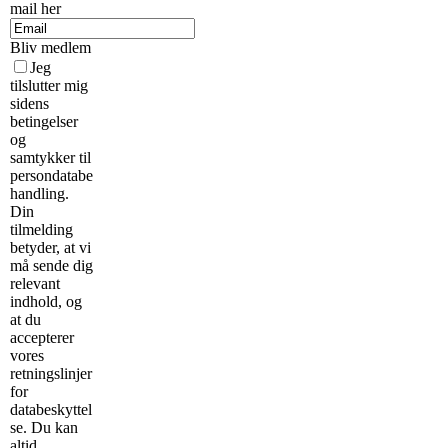
mail her
Bliv medlem
Jeg
tilslutter mig
sidens
betingelser
og
samtykker til
persondatabe
handling.
Din
tilmelding
betyder, at vi
må sende dig
relevant
indhold, og
at du
accepterer
vores
retningslinjer
for
databeskyttel
se. Du kan
altid