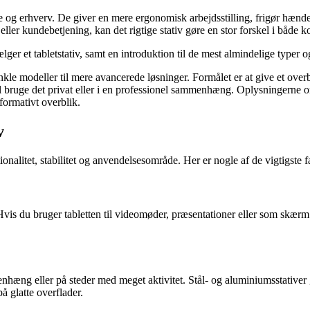
ere og erhverv. De giver en mere ergonomisk arbejdsstilling, frigør hæn
eller kundebetjening, kan det rigtige stativ gøre en stor forskel i både k
ælger et tabletstativ, samt en introduktion til de mest almindelige typer
 enkle modeller til mere avancerede løsninger. Formålet er at give et ove
kal bruge det privat eller i en professionel sammenhæng. Oplysningerne o
formativt overblik.
v
tionalitet, stabilitet og anvendelsesområde. Her er nogle af de vigtigste 
 Hvis du bruger tabletten til videomøder, præsentationer eller som skærm 
menhæng eller på steder med meget aktivitet. Stål- og aluminiumsstative
å glatte overflader.