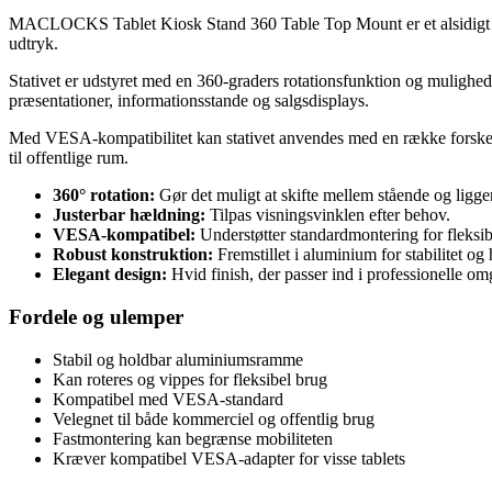
MACLOCKS Tablet Kiosk Stand 360 Table Top Mount er et alsidigt stativ,
udtryk.
Stativet er udstyret med en 360-graders rotationsfunktion og mulighed
præsentationer, informationsstande og salgsdisplays.
Med VESA-kompatibilitet kan stativet anvendes med en række forskellig
til offentlige rum.
360° rotation:
Gør det muligt at skifte mellem stående og ligge
Justerbar hældning:
Tilpas visningsvinklen efter behov.
VESA-kompatibel:
Understøtter standardmontering for fleksib
Robust konstruktion:
Fremstillet i aluminium for stabilitet og
Elegant design:
Hvid finish, der passer ind i professionelle omg
Fordele og ulemper
Stabil og holdbar aluminiumsramme
Kan roteres og vippes for fleksibel brug
Kompatibel med VESA-standard
Velegnet til både kommerciel og offentlig brug
Fastmontering kan begrænse mobiliteten
Kræver kompatibel VESA-adapter for visse tablets