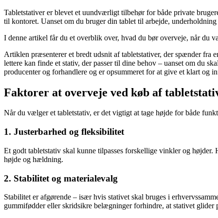
Tabletstativer er blevet et uundværligt tilbehør for både private brug
til kontoret. Uanset om du bruger din tablet til arbejde, underholdning 
I denne artikel får du et overblik over, hvad du bør overveje, når du v
Artiklen præsenterer et bredt udsnit af tabletstativer, der spænder fra
lettere kan finde et stativ, der passer til dine behov – uanset om du s
producenter og forhandlere og er opsummeret for at give et klart og in
Faktorer at overveje ved køb af tabletstati
Når du vælger et tabletstativ, er det vigtigt at tage højde for både funk
1. Justerbarhed og fleksibilitet
Et godt tabletstativ skal kunne tilpasses forskellige vinkler og højder.
højde og hældning.
2. Stabilitet og materialevalg
Stabilitet er afgørende – især hvis stativet skal bruges i erhvervssam
gummifødder eller skridsikre belægninger forhindre, at stativet glider p