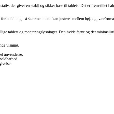
 der giver en stabil og sikker base til tablets. Det er fremstillet i alu
 for hældning, så skærmen nemt kan justeres mellem høj- og tværformat. D
e tablets og monteringsløsninger. Den hvide farve og det minimalistiske
nde visning.
el anvendelse.
 holdbarhed.
ivelser.