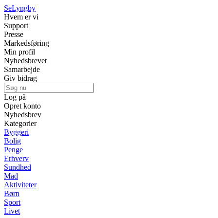
Se
Lyngby
Hvem er vi
Support
Presse
Markedsføring
Min profil
Nyhedsbrevet
Samarbejde
Giv bidrag
Log på
Opret konto
Nyhedsbrev
Kategorier
Byggeri
Bolig
Penge
Erhverv
Sundhed
Mad
Aktiviteter
Børn
Sport
Livet