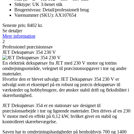
Stiktype: UK 3-benet stik
Brugerniveau: Detail/professionelt brug
Varenummer (SKU): AX107654
Seneste pris:
8402
kr.
Se detaljer
Mere information
2
Professionel præcisionssav
JET Dekupørsav 354 230 V
En elektrisk dekupørsav fra JET med 230 V motor og totrins
omdrejningsområde, velegnet til præcisionsopgaver i træ og andre
materialer.
Hvorfor den er blevet udvalgt: JET Dekupørsav 354 230 V er
udvalgt som et eksempel på en robust og præcis dekupørsav til
værksteder og hobbybrugere, der ønsker stabil drift og fleksibilitet i
skærehastighed.
JET Dekupørsav 354 er en stationær sav designet til
præcisionsarbejde i træ og lignende materialer. Den drives af en 230
V motor med en effekt på 0,12 kW, hvilket giver en stabil og
kontrolleret skærebevægelse.
Saven har to omdrejningshastigheder på henholdsvis 700 og 1400