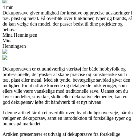
4 min
Dekupørsave giver mulighed for kreative og præcise udskæringer i
træ, plast og metal. Få overblik over funktioner, typer og brands, så
du kan vælge den model, der passer bedst til dine projekter og
behov.
Mina Henningsen
Mina
Henningsen
Dekupørsaven er et uundværligt værktøj for både hobbyfolk og
professionelle, der ønsker at skabe præcise og kunstneriske snit i
træ, plast eller metal. Med sit tynde, bevægelige savblad giver den
mulighed for at udføre kurvede og detaljerede udskæringer, som
ellers ville være vanskelige med traditionelle save. Uanset om du
laver modeller, smykker, skilte eller dekorative elementer, kan en
god dekupørsav løfte dit håndværk til et nyt niveau.
I denne artikel får du et overblik over, hvad du bør overveje, når du
vælger en dekupørsav, samt en introduktion til forskellige typer og
brands på markedet.
Artiklen præsenterer et udvalg af dekupørsave fra forskellige