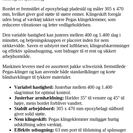
Bordet er fremstillet af epoxybelagt pladestål og måler 305 x 470
mm, hvilket giver god støtte til større emner. Klingeskift foregår
uden brug af værktøj takket være Pegas klingeklemmer, som
reducerer vibrationer og letter vedligeholdelsen.
Den variable hastighed kan justeres mellem 400 og 1.400 slag i
minuttet, og betjeningsknappen er placeret inden for nem
rækkevidde. Saven er udstyret med luftblæser, klingeafskærmninger
og effektiv spånudsugning, som bidrager til et rent og sikkert
arbejdsområde.
Maskinen leveres med en assorteret pakke schweizisk fremstillede
Pegas-klinger og kan anvende både standardklinger og korte
båndsavklinger til tykkere materialer.
Variabel hastighed:
Justerbar mellem 400 og 1.400
slag/minut for optimal kontrol.
Justerbar armhældning:
Hælder 35° til venstre og 45° til
højre, mens bordet forbliver vandret.
Stabilt arbejdsbord:
305 x 470 mm epoxybelagt stålbord
giver solid støtte.
Nem klingeskift:
Pegas klingeklemmer muliggør hurtig
udskiftning uden værktøj.
Effektiv udsugning:
63 mm port til tilslutning af spånsuger