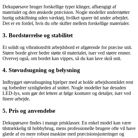
Dekupørsave bruger forskellige typer klinger, afhængigt af
materialet og den ønskede præcision. Nogle modeller understøtter
hurtig udskiftning uden værktøj, hvilket sparer tid under arbejdet.
Det er en fordel, hvis du ofte skifter mellem forskellige materialer.
3. Bordstørrelse og stabilitet
Et solidt og vibrationsfrit arbejdsbord er afgørende for præcise snit.
Større borde giver bedre støtte til materialet, især ved større emner.
Overvej også, om bordet kan vippes, så du kan lave skrå snit.
4. Støvudsugning og belysning
Indbygget støvudsugning hjælper med at holde arbejdsområdet rent
og forbedrer synligheden af snittet. Nogle modeller har desuden
LED-lys, som gør det lettere at følge konturer og detaljer, især ved
finere arbejde.
5. Pris og anvendelse
Dekupørsave findes i mange prisklasser. En enkel model kan være
tilstrækkelig til hobbybrug, mens professionelle brugere ofte vil have
glæde af en mere robust maskine med præcisionsjusteringer og