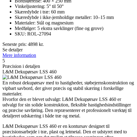
Bordstørrelse: 400 × 250 mm
Vinkeljustering: 5° til 50°
Skæredybde i træ: 60 mm
Skæredybde i ikke-jernholdige metaller: 10–15 mm
Materialer: Stål og magnesium
Medfølger: 5 ekstra savklinger (fine og grove)
SKU: ROL-27094
Seneste pris:
4898
kr.
Se detaljer
Mere information
5
Præcision i detaljen
L&M Dekupørsav LSS 460
En robust dekupørsav med to hastigheder, støbejernskonstruktion og
vipbart savbord, der giver præcis og stabil skæring i forskellige
materialer.
Hvorfor den er blevet udvalgt: L&M Dekupørsav LSS 460 er
udvalgt for sin solide konstruktion, fleksible hastighedsindstillinger
og præcise savføring. Den repræsenterer et professionelt værktøj til
detaljeret udskæring i både træ og metal.
L&M Dekupørsav LSS 460 er en kontursav designet til
præcisionsarbejde i træ, plast og letmetal. Den er udstyret med to