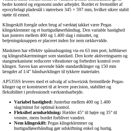
bedre kontrol og ergonomi under arbejdet. Bordet er fremstillet af
epoxybelagt pladestål i størrelsen 345 × 597 mm, hvilket sikrer stabil
støtte til emnet.
Klingeskift foregår uden brug af værktøj takket være Pegas
klingeklemmer og et hurtigudløserhåndtag. Den variable hastighed
kan justeres mellem 400 og 1.400 slag i minuttet, og
betjeningsknappen er placeret inden for nem rækkevidde.
Maskinen har effektiv spånudsugning via en 63 mm port, luftblæser
og klingeafskærmninger som standard. Den korte aktiveringsarm og
stangmekanisme reducerer vibrationer og forbedrer kontrol over
klingen. Saven kan anvende både standardklinger og 150 mm
længder af 1/4" båndsavklinger til tykkere materialer.
AP535SS leveres med et udvalg af schweizisk fremstillede Pegas-
klinger og er konstrueret til at levere præcision, stabilitet og
fleksibilitet i professionelt værkstedsarbejde.
Variabel hastighed:
Justerbar mellem 400 og 1.400
slag/minut for optimal kontrol.
Fleksibel armhældning:
Hælder 45° til højre og 35° til
venstre, mens bordet forbliver vandret.
Nem klingeskift:
Pegas klingeklemmer og
hurtigudløserhåndtag gør udskiftning enkel og hurtig.