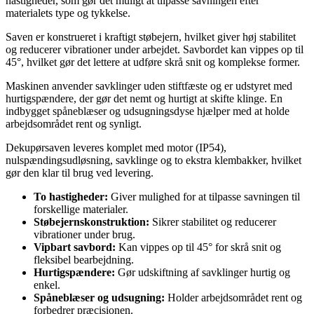
hastigheder, som gør det muligt at tilpasse savningen efter
materialets type og tykkelse.
Saven er konstrueret i kraftigt støbejern, hvilket giver høj stabilitet
og reducerer vibrationer under arbejdet. Savbordet kan vippes op til
45°, hvilket gør det lettere at udføre skrå snit og komplekse former.
Maskinen anvender savklinger uden stiftfæste og er udstyret med
hurtigspændere, der gør det nemt og hurtigt at skifte klinge. En
indbygget spåneblæser og udsugningsdyse hjælper med at holde
arbejdsområdet rent og synligt.
Dekupørsaven leveres komplet med motor (IP54),
nulspændingsudløsning, savklinge og to ekstra klembakker, hvilket
gør den klar til brug ved levering.
To hastigheder:
Giver mulighed for at tilpasse savningen til
forskellige materialer.
Støbejernskonstruktion:
Sikrer stabilitet og reducerer
vibrationer under brug.
Vipbart savbord:
Kan vippes op til 45° for skrå snit og
fleksibel bearbejdning.
Hurtigspændere:
Gør udskiftning af savklinger hurtig og
enkel.
Spåneblæser og udsugning:
Holder arbejdsområdet rent og
forbedrer præcisionen.