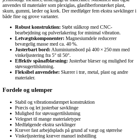
anvendes til materialer som plexiglas, glasfiberforstærket plast,
skum, gummi, læder og kork. Der medfølger fem ekstra savklinger i
både fine og grove varianter.
Robust konstruktion:
Støbt stålkrop med CNC-
bearbejdning og pulverlakering for minimal vibration.
Letvægtskomponenter:
Magnesiumdele reducerer
bevægelig masse med ca. 40 %.
Justerbart bord:
Aluminiumsbord på 400 × 250 mm med
vinkeljustering fra 5° til 50°.
Effektiv spånafblæsning:
Justerbar blæser og mulighed for
støvsugertilslutning.
Fleksibel anvendelse:
Skærer i træ, metal, plast og andre
materialer.
Fordele og ulemper
Stabil og vibrationsdæmpet konstruktion
Præcis og let justerbar savklinge
Mulighed for støvsugertilslutning
Velegnet til mange materialetyper
Medfølgende ekstra savklinger
Kræver fast arbejdsplads på grund af vægt og størrelse
Vinkeljustering kræver manuel indstilling