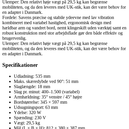
Ulemper: Den relativt høje vægt på 29,5 kg kan begrænse
mobiliteten, og da den leveres med UK-stik, kan der være behov for
en adapter i Danmark.
Fordele: Savens præcise og stabile ydeevne med lav vibration
kombineret med variabel hastighed, ergonomisk design med
hældbar arm og vandret bord, nemt klingeskift uden værktøj samt en
robust konstruktion med stor arbejdsflade gør den både effektiv og
brugervenlig.
Ulemper: Den relativt høje vægt på 29,5 kg kan begrænse
mobiliteten, og da den leveres med UK-stik, kan der være behov for
en adapter i Danmark.
Specifikationer
Udladning: 535 mm
Maks. skæredybde ved 90°: 51 mm
Slaglængde: 18 mm
Slag pr. minut: 400–1.500 (variabel)
Armhældning: 35° venstre / 45° højre
Bordstørrelse: 345 × 597 mm
Udsugningsport: 63 mm
Ydelse: 320 W
Spænding: 230 V
Vægt: 29,5 kg
Mål (L × B × H): 812 × 380 × 387 mm