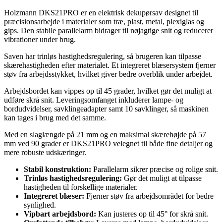
Holzmann DKS21PRO er en elektrisk dekupørsav designet til
præcisionsarbejde i materialer som træ, plast, metal, plexiglas og
gips. Den stabile parallelarm bidrager til nøjagtige snit og reducerer
vibrationer under brug.
Saven har trinløs hastighedsregulering, så brugeren kan tilpasse
skærehastigheden efter materialet. Et integreret blæsersystem fjerner
støv fra arbejdsstykket, hvilket giver bedre overblik under arbejdet.
Arbejdsbordet kan vippes op til 45 grader, hvilket gør det muligt at
udføre skrå snit. Leveringsomfanget inkluderer lampe- og
bordudvidelser, savklingeadapter samt 10 savklinger, så maskinen
kan tages i brug med det samme.
Med en slaglængde på 21 mm og en maksimal skærehøjde på 57
mm ved 90 grader er DKS21PRO velegnet til både fine detaljer og
mere robuste udskæringer.
Stabil konstruktion:
Parallelarm sikrer præcise og rolige snit.
Trinløs hastighedsregulering:
Gør det muligt at tilpasse
hastigheden til forskellige materialer.
Integreret blæser:
Fjerner støv fra arbejdsområdet for bedre
synlighed.
Vipbart arbejdsbord:
Kan justeres op til 45° for skrå snit.