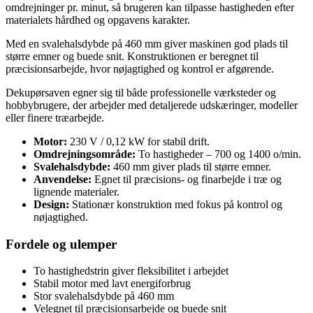
omdrejninger pr. minut, så brugeren kan tilpasse hastigheden efter
materialets hårdhed og opgavens karakter.
Med en svalehalsdybde på 460 mm giver maskinen god plads til
større emner og buede snit. Konstruktionen er beregnet til
præcisionsarbejde, hvor nøjagtighed og kontrol er afgørende.
Dekupørsaven egner sig til både professionelle værksteder og
hobbybrugere, der arbejder med detaljerede udskæringer, modeller
eller finere træarbejde.
Motor:
230 V / 0,12 kW for stabil drift.
Omdrejningsområde:
To hastigheder – 700 og 1400 o/min.
Svalehalsdybde:
460 mm giver plads til større emner.
Anvendelse:
Egnet til præcisions- og finarbejde i træ og
lignende materialer.
Design:
Stationær konstruktion med fokus på kontrol og
nøjagtighed.
Fordele og ulemper
To hastighedstrin giver fleksibilitet i arbejdet
Stabil motor med lavt energiforbrug
Stor svalehalsdybde på 460 mm
Velegnet til præcisionsarbejde og buede snit