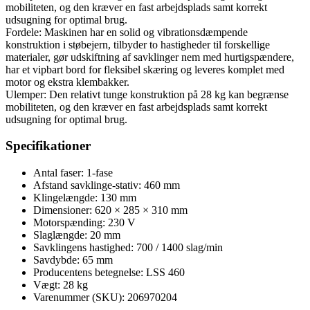
mobiliteten, og den kræver en fast arbejdsplads samt korrekt
udsugning for optimal brug.
Fordele: Maskinen har en solid og vibrationsdæmpende
konstruktion i støbejern, tilbyder to hastigheder til forskellige
materialer, gør udskiftning af savklinger nem med hurtigspændere,
har et vipbart bord for fleksibel skæring og leveres komplet med
motor og ekstra klembakker.
Ulemper: Den relativt tunge konstruktion på 28 kg kan begrænse
mobiliteten, og den kræver en fast arbejdsplads samt korrekt
udsugning for optimal brug.
Specifikationer
Antal faser: 1-fase
Afstand savklinge-stativ: 460 mm
Klingelængde: 130 mm
Dimensioner: 620 × 285 × 310 mm
Motorspænding: 230 V
Slaglængde: 20 mm
Savklingens hastighed: 700 / 1400 slag/min
Savdybde: 65 mm
Producentens betegnelse: LSS 460
Vægt: 28 kg
Varenummer (SKU): 206970204