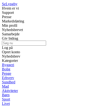
Se
Lyngby
Hvem er vi
Support
Presse
Markedsføring
Min profil
Nyhedsbrevet
Samarbejde
Giv bidrag
Log på
Opret konto
Nyhedsbrev
Kategorier
Byggeri
Bolig
Penge
Erhverv
Sundhed
Mad
Aktiviteter
Børn
Sport
Livet