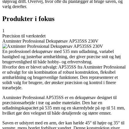
støjsvag drift. Overvej, hvor ofte du planlægger at bruge saven, og
vælg derefter.
Produkter i fokus
1
Præcision til værkstedet
Axminster Professional Dekupørsav AP535SS 230V
En professionel dekupørsav med 535 mm udladning, variabel
hastighed og justerbar armhældning, der giver præcise snit og høj
brugervenlighed til både hobby- og erhvervsbrug.
Hvorfor den er blevet udvalgt: AP535SS fra Axminster Professional
er udvalgt for sin kombination af robust konstruktion, fleksibel
armhældning og brugervenlige funktioner. Den repræsenterer et
solidt valg for brugere, der ønsker præcision og kontrol i finere
træarbejde.
Axminster Professional AP535SS er en dekupørsav designet til
præcisionsarbejde i træ og andre materialer. Den har en
udladningskapacitet på 535 mm og en skæredybde på op til 51 mm,
hvilket gør den velegnet til både detaljerede og større emner.
Saven er udstyret med en arm, der kan hælde 45° til højre og 35° til
venstre, mens bordet forbliver vandret. Denne konstruktion giver