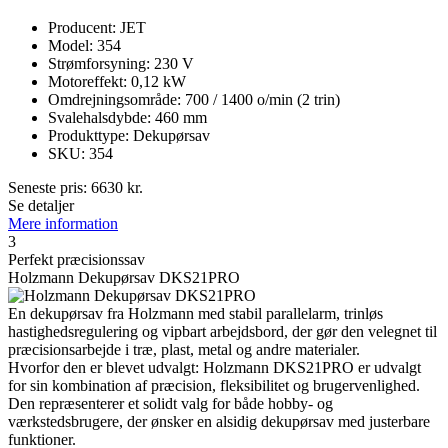
Producent: JET
Model: 354
Strømforsyning: 230 V
Motoreffekt: 0,12 kW
Omdrejningsområde: 700 / 1400 o/min (2 trin)
Svalehalsdybde: 460 mm
Produkttype: Dekupørsav
SKU: 354
Seneste pris:
6630
kr.
Se detaljer
Mere information
3
Perfekt præcisionssav
Holzmann Dekupørsav DKS21PRO
En dekupørsav fra Holzmann med stabil parallelarm, trinløs
hastighedsregulering og vipbart arbejdsbord, der gør den velegnet til
præcisionsarbejde i træ, plast, metal og andre materialer.
Hvorfor den er blevet udvalgt: Holzmann DKS21PRO er udvalgt
for sin kombination af præcision, fleksibilitet og brugervenlighed.
Den repræsenterer et solidt valg for både hobby- og
værkstedsbrugere, der ønsker en alsidig dekupørsav med justerbare
funktioner.