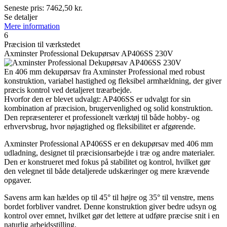
Seneste pris:
7462,50
kr.
Se detaljer
Mere information
6
Præcision til værkstedet
Axminster Professional Dekupørsav AP406SS 230V
En 406 mm dekupørsav fra Axminster Professional med robust
konstruktion, variabel hastighed og fleksibel armhældning, der giver
præcis kontrol ved detaljeret træarbejde.
Hvorfor den er blevet udvalgt: AP406SS er udvalgt for sin
kombination af præcision, brugervenlighed og solid konstruktion.
Den repræsenterer et professionelt værktøj til både hobby- og
erhvervsbrug, hvor nøjagtighed og fleksibilitet er afgørende.
Axminster Professional AP406SS er en dekupørsav med 406 mm
udladning, designet til præcisionsarbejde i træ og andre materialer.
Den er konstrueret med fokus på stabilitet og kontrol, hvilket gør
den velegnet til både detaljerede udskæringer og mere krævende
opgaver.
Savens arm kan hældes op til 45° til højre og 35° til venstre, mens
bordet forbliver vandret. Denne konstruktion giver bedre udsyn og
kontrol over emnet, hvilket gør det lettere at udføre præcise snit i en
naturlig arbejdsstilling.