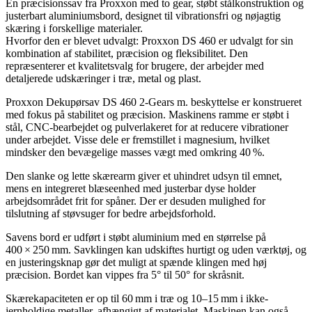
En præcisionssav fra Proxxon med to gear, støbt stålkonstruktion og
justerbart aluminiumsbord, designet til vibrationsfri og nøjagtig
skæring i forskellige materialer.
Hvorfor den er blevet udvalgt: Proxxon DS 460 er udvalgt for sin
kombination af stabilitet, præcision og fleksibilitet. Den
repræsenterer et kvalitetsvalg for brugere, der arbejder med
detaljerede udskæringer i træ, metal og plast.
Proxxon Dekupørsav DS 460 2-Gears m. beskyttelse er konstrueret
med fokus på stabilitet og præcision. Maskinens ramme er støbt i
stål, CNC-bearbejdet og pulverlakeret for at reducere vibrationer
under arbejdet. Visse dele er fremstillet i magnesium, hvilket
mindsker den bevægelige masses vægt med omkring 40 %.
Den slanke og lette skærearm giver et uhindret udsyn til emnet,
mens en integreret blæseenhed med justerbar dyse holder
arbejdsområdet frit for spåner. Der er desuden mulighed for
tilslutning af støvsuger for bedre arbejdsforhold.
Savens bord er udført i støbt aluminium med en størrelse på
400 × 250 mm. Savklingen kan udskiftes hurtigt og uden værktøj, og
en justeringsknap gør det muligt at spænde klingen med høj
præcision. Bordet kan vippes fra 5° til 50° for skråsnit.
Skærekapaciteten er op til 60 mm i træ og 10–15 mm i ikke-
jernholdige metaller, afhængigt af materialet. Maskinen kan også